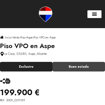
Inicio
›
Venta
›
Piso
›
Aspe
›
Piso VPO en Aspe
Piso VPO en Aspe
La Coca, 03680, Aspe, Alicante
Exclusivo
Buen estado
199.900 €
REF. 3009_029189