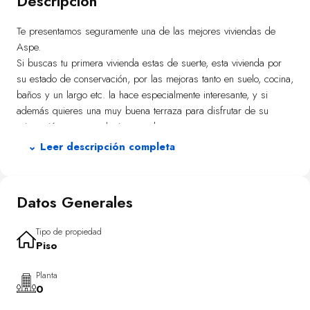
Descripción
Te presentamos seguramente una de las mejores viviendas de
Aspe.
Si buscas tu primera vivienda estas de suerte, esta vivienda por
su estado de conservación, por las mejoras tanto en suelo, cocina,
baños y un largo etc. la hace especialmente interesante, y si
además quieres una muy buena terraza para disfrutar de su
orientación sur, pues lo tienes todo en uno.
Esta vivienda además dispone de una amplia plaza de
⌄ Leer descripción completa
aparcamiento y un amplio trastero.
Consúltanos si reúnes las condiciones para optar a la compra de
una vivienda VPO y te informaremos sobre las condiciones
Datos Generales
actuales para poder optar.
Te esperamos
Tipo de propiedad
Piso
Planta
0