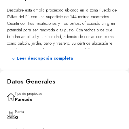
Descubre esta amplia propiedad ubicada en la zona Pueblo de
l'Alfas del Pi, con una superficie de 144 metros cuadrados.
Cuenta con tres habitaciones y tres baños, ofreciendo un gran
potencial para ser renovada a tu gusto. Con techos altos que
brindan amplitud y luminosidad, además de contar con extras
como balcón, jardín, patio y trastero. Su céntrica ubicación te
permite estar cerca de autobuses, centros médicos y
supermercados; ideal para aquellos que buscan comodidad y
⌄ Leer descripción completa
conveniencia. No pierdas la oportunidad de convertir esta
propiedad en el hogar o proyecto que siempre has deseado
🏡✨
Datos Generales
Tipo de propiedad
Pareado
Planta
0