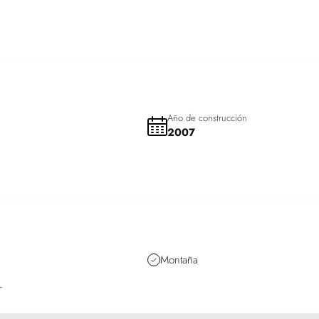
zado por el agente.
Año de construcción
2007
Montaña
r