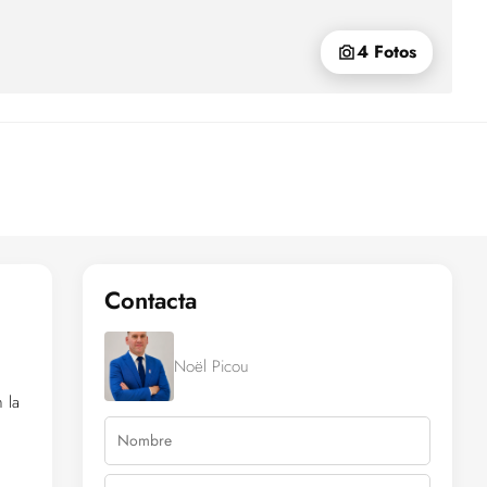
4 Fotos
Contacta
Noël Picou
 la