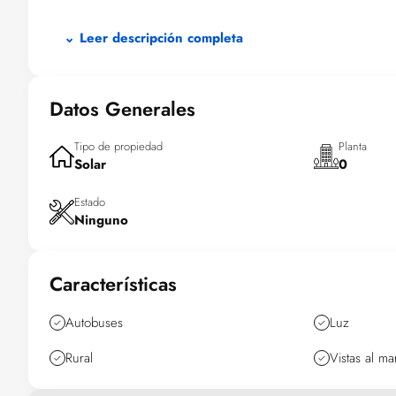
TOTAL:
Garajes 740m2.
⌄ Leer descripción completa
Oficinas y trasteros 780m2.
Planta 1ª y 2ª: 2.644 m2
Áticos: 378 m2.
Datos Generales
Se dispone de un estudio de rentabilidad en la inversión reali
Tipo de propiedad
Planta
Solar
0
Estado
Ninguno
Características
Autobuses
Luz
Rural
Vistas al ma