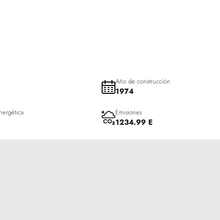
Año de construcción
1974
nergética
Emisiones
1234.99 E