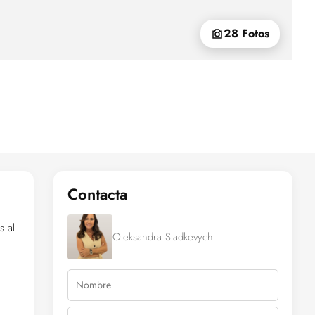
28 Fotos
Contacta
s al
Oleksandra Sladkevych