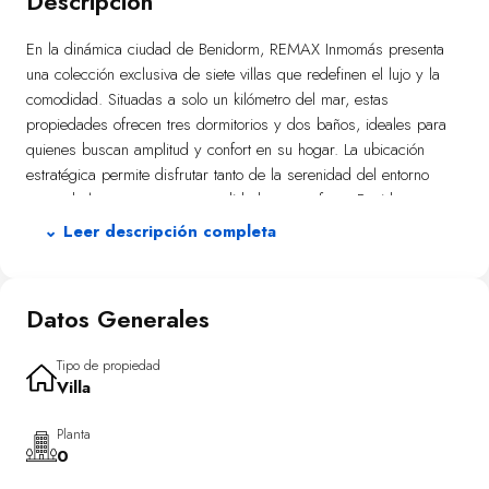
Descripción
En la dinámica ciudad de Benidorm, REMAX Inmomás presenta
una colección exclusiva de siete villas que redefinen el lujo y la
comodidad. Situadas a solo un kilómetro del mar, estas
propiedades ofrecen tres dormitorios y dos baños, ideales para
quienes buscan amplitud y confort en su hogar. La ubicación
estratégica permite disfrutar tanto de la serenidad del entorno
como de las numerosas comodidades que ofrece Benidorm.
⌄ Leer descripción completa
Las villas destacan por su impresionante diseño exterior en
Benidorm. Cada una cuenta con un jardín privado y una piscina
privada que se convierte en el refugio perfecto bajo el sol
Datos Generales
mediterráneo. Las amplias terrazas invitan a disfrutar de cenas al
aire libre o simplemente relajarse contemplando las vistas. Su
cercanía al mar, a apenas un kilómetro, permite sentir la brisa
Tipo de propiedad
Villa
marina y disfrutar de paseos por la playa cuando se desee.
El interior está meticulosamente diseñado para ofrecer
Planta
0
modernidad y confort. Los elegantes suelos de gres porcelánico
aseguran fácil mantenimiento mientras que la domótica integrada