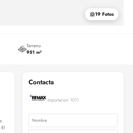
19 Fotos
Terreno
951 m²
Contacta
Importacion 1011
s
 El