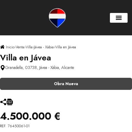
Inicio
›
Venta
›
Villa
›
Jávea - Xàbia
›
Villa en Jávea
Villa en Jávea
Granadella, 03738, Jávea - Xàbia, Alicante
Obra Nueva
4.500.000 €
REF. 76450061-01