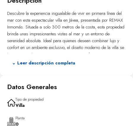
Descripción
Descubre la experiencia inigualable de vivir en primera línea del
mar con esta espectacular villa en Jávea, presentada por REMAX
Inmomás. Situada a solo 300 metros de la costa, esta propiedad
brinda unas impresionantes vistas al mar y un entorno de
serenidad absoluta. Ideal para quienes desean combinar lujo y
confort en un ambiente exclusivo, el diseño moderno de la villa se
integra armoniosamente con su entorno natural.
⌄ Leer descripción completa
El exterior ha sido diseñado pensando en el clima mediterráneo,
destacando un jardín privado que envuelve la villa. La amplia
terraza es ideal para comidas al aire libre con vistas al mar,
Datos Generales
mientras que el solárium ofrece privacidad total para disfrutar del
sol. La piscina privada invita a refrescarse bajo el sol,
complementada por una elegante pérgola que proporciona
Tipo de propiedad
Villa
sombra y estilo.
Concebida para ofrecer lujo y comodidad, esta villa cuenta con
Planta
0
cuatro dormitorios únicos y seis baños. El sistema de aire
acondicionado junto a la calefacción por suelo radiante aseguran