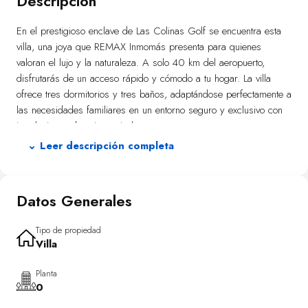
Descripción
En el prestigioso enclave de Las Colinas Golf se encuentra esta
villa, una joya que REMAX Inmomás presenta para quienes
valoran el lujo y la naturaleza. A solo 40 km del aeropuerto,
disfrutarás de un acceso rápido y cómodo a tu hogar. La villa
ofrece tres dormitorios y tres baños, adaptándose perfectamente a
las necesidades familiares en un entorno seguro y exclusivo con
instalaciones de primer nivel.
⌄ Leer descripción completa
El diseño exterior de la villa está pensado para aprovechar al
máximo el clima mediterráneo. Cuenta con una piscina privada
que invita a refrescarse durante los calurosos días estivales. El
Datos Generales
jardín privado y la terraza son ideales para relajarse o recibir
visitas. Además, un solárium ofrece un espacio adicional para
disfrutar del sol mientras contemplas las vistas naturales. Un
Tipo de propiedad
Villa
garaje completa el conjunto, asegurando comodidad y seguridad
para tus vehículos.
Planta
0
La elegancia moderna define cada rincón del interior de esta villa.
Suelos de gres porcelánico aportan durabilidad y estilo a los