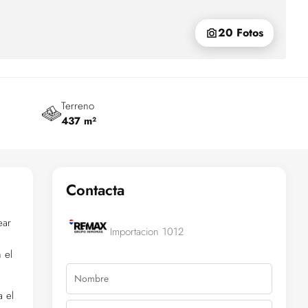
20 Fotos
Terreno
437 m²
Contacta
ear
Importacion 1012
 el
a el