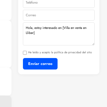
onde
 es
ll
He leído y acepto la política de privacidad del sitio
Enviar correo