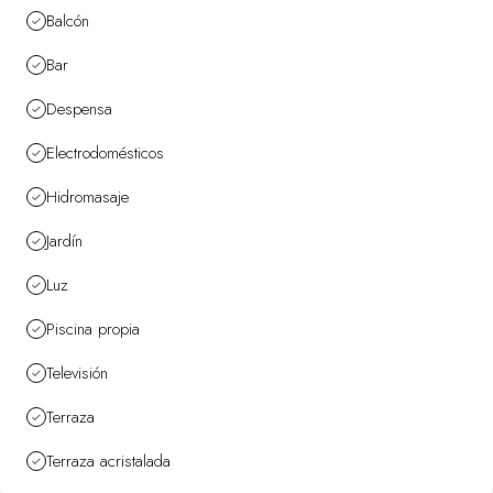
Balcón
Bar
Despensa
Electrodomésticos
Hidromasaje
Jardín
Luz
Piscina propia
Televisión
Terraza
Terraza acristalada