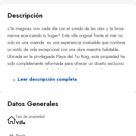
Descripción
¿Te imaginas vivir cada día con el sonido de las olas y la brisa
marina acariciando tu hogar? Esta villa original frente al mar no
solo es una vivienda: es una experiencia invaluable que combina
un estilo de vida excepcional con una obra maestra habitable.
Ubicada en la privilegiada Playa del Tio Roig, esta propiedad ha
sido completamente reformada para ofrecer un diseño exclusivo
caracterizado por su fachada inspirada en contenedores
marítimos vibrantes que reflejan la esencia del océano.
⌄ Leer descripción completa
En su interior descubrirás espacios únicos; cada rincón ha sido
cuidadosamente creado a mano por un artista local. La
Datos Generales
distribución incluye dos dormitorios luminosos y acogedores junto
a dos baños completos en planta baja; además cuenta con
cocinas integradas ideales para disfrutar momentos inolvidables.
Tipo de propiedad
Villa
Desde cualquier punto tendrás acceso a impresionantes terrazas
donde podrás deleitarte contemplando el horizonte mediterráneo.
Planta