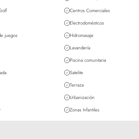
olf
Centros Comerciales
Electrodomésticos
de juegos
Hidromasaje
Lavandería
Piscina comunitaria
dada
Satelite
Terraza
Urbanización
r
Zonas Infantiles