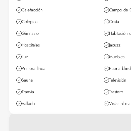
Calefacción
Campo de G
Colegios
Costa
Gimnasio
Habitación 
Hospitales
Jacuzzi
Luz
Muebles
Primera línea
Puerta blin
Sauna
Televisión
Tranvía
Trastero
Vallado
Vistas al ma