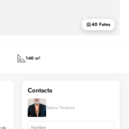
40 Fotos
140 m²
Contacta
Tatiana Timshina
onde