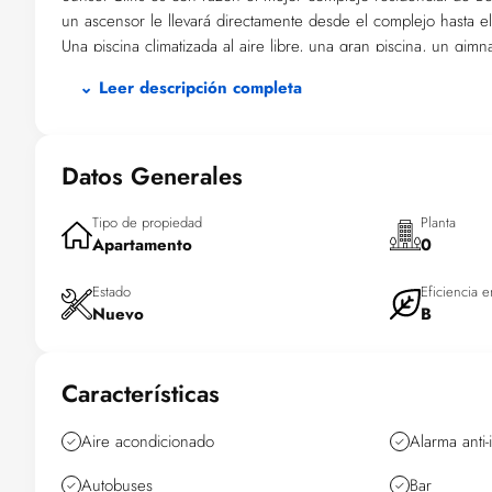
un ascensor le llevará directamente desde el complejo hasta el
Una piscina climatizada al aire libre, una gran piscina, un g
infantil con su propia piscina y tobogán, un cine, una sala de t
⌄ Leer descripción completa
El apartamento que ofrezco en alquiler se encuentra en el terce
ubicación en la esquina del edificio.
Datos Generales
Tipo de propiedad
Planta
Apartamento
0
Estado
Eficiencia e
Nuevo
B
Características
Aire acondicionado
Alarma anti
Autobuses
Bar