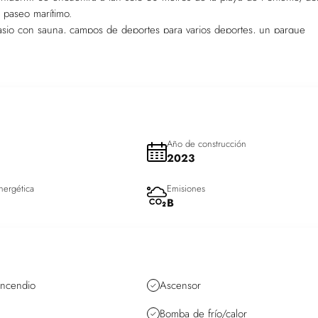
 paseo marítimo.
imnasio con sauna, campos de deportes para varios deportes, un parque
elevisión, un espacio de coworking: todo esto está al servicio de residen
r piso, tiene una maravillosa vista al mar, y es muy luminoso, gracias a
Año de construcción
2023
nergética
Emisiones
B
-incendio
Ascensor
Bomba de frío/calor