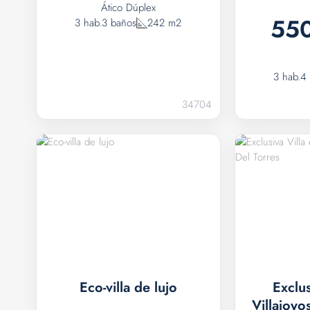
Ático Dúplex
55
3 hab.
3 baños
242 m2
3 hab.
4
34704
Eco-villa de lujo
Exclus
Villajoyo