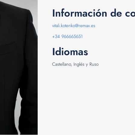
Información de c
vitali.kotenko@remax.es
+34 966665651
Idiomas
Castellano, Inglés y Ruso