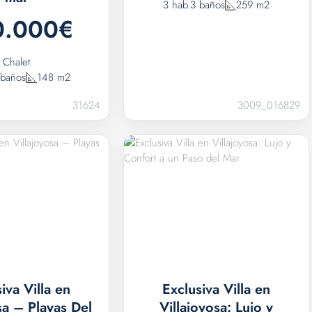
3 hab.
3 baños
259 m2
0.000€
Chalet
 baños
148 m2
31624
3009_016829
iva Villa en
Exclusiva Villa en
sa – Playas Del
Villajoyosa: Lujo y