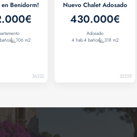
 en Benidorm!
Nuevo Chalet Adosado
2.000€
430.000€
artamento
Adosado
 baños
106 m2
4 hab.
4 baños
318 m2
36332
32259