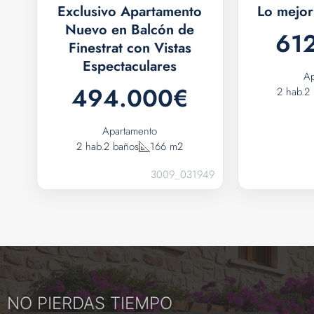
Exclusivo Apartamento
Lo mejor
Nuevo en Balcón de
61
Finestrat con Vistas
Espectaculares
Ap
494.000€
2 hab.
2
Apartamento
2 hab.
2 baños
166 m2
3009_031949
NO PIERDAS TIEMPO