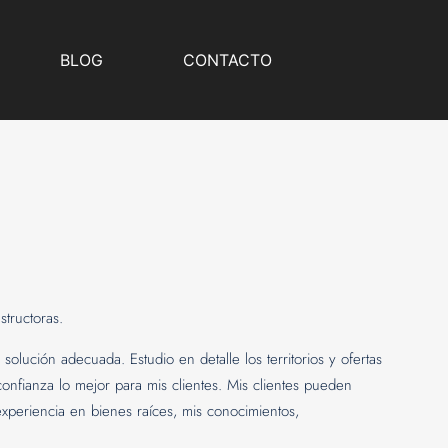
BLOG
CONTACTO
tructoras.
 solución adecuada. Estudio en detalle los territorios y ofertas
confianza lo mejor para mis clientes. Mis clientes pueden
experiencia en bienes raíces, mis conocimientos,