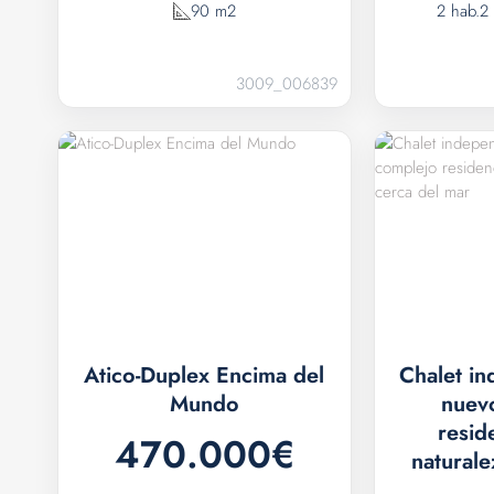
90 m2
2 hab.
2
3009_006839
Atico-Duplex Encima del
Chalet i
Mundo
nuev
resid
470.000€
naturale