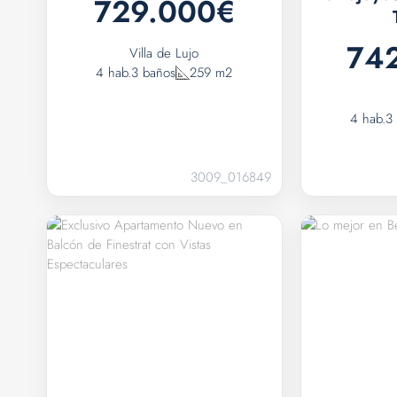
729.000€
74
Villa de Lujo
4 hab.
3 baños
259 m2
4 hab.
3
3009_016849