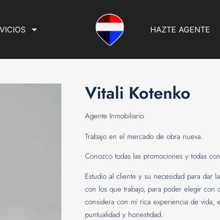
VICIOS
HAZTE AGENTE
Vitali Kotenko
Agente Inmobiliario
Trabajo en el mercado de obra nueva.
Conozco todas las promociones y todas cons
Estudio al cliente y su necesidad para dar la
con los que trabajo, para poder elegir con 
considera con mi rica experiencia de vida, 
puntualidad y honestidad.