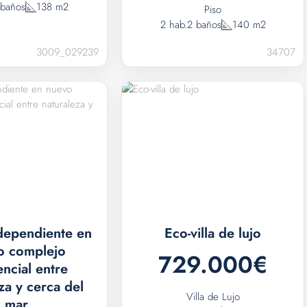
 baños
138 m2
Piso
2 hab.
2 baños
140 m2
3009_029239
34707
ndependiente en
Eco-villa de lujo
o complejo
729.000€
encial entre
za y cerca del
Villa de Lujo
mar