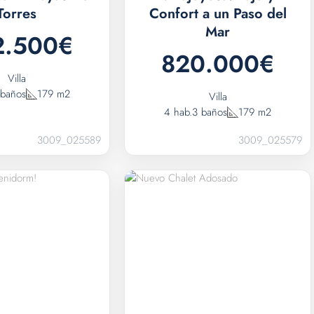
Torres
Confort a un Paso del
Mar
2.500€
820.000€
Villa
 baños
179 m2
Villa
4 hab.
3 baños
179 m2
3009_025589
3009_025579