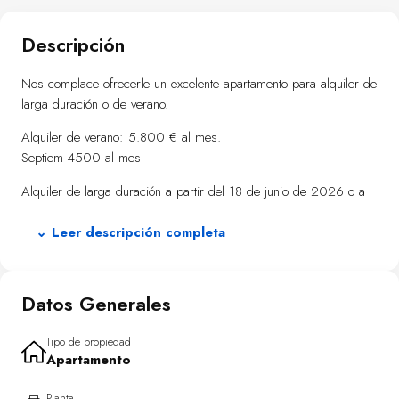
Descripción
Nos complace ofrecerle un excelente apartamento para alquiler de
larga duración o de verano.
Alquiler de verano: 5.800 € al mes.
Septiem 4500 al mes
Alquiler de larga duración a partir del 18 de junio de 2026 o a
partir de septiembre - 2.350 € al mes.
⌄ Leer descripción completa
Situado en la undécima planta de Sunset Waves, una de las
mejores urbanizaciones privadas de la playa de Poniente. El
paseo marítimo y el mar están a tan solo 5 minutos a pie, y el
Datos Generales
complejo ofrece acceso a prácticamente todas las actividades
deportivas y recreativas. Parques infantiles y piscinas, piscina
Tipo de propiedad
exterior climatizada, gimnasio con sauna, pistas deportivas,
Apartamento
tumbonas para relajarse junto a la piscina y mucho más.
Planta