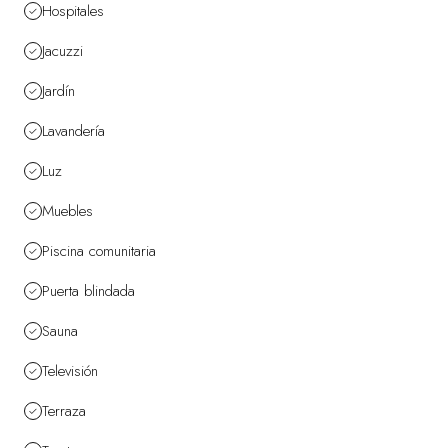
Hospitales
Jacuzzi
Jardín
Lavandería
Luz
Muebles
Piscina comunitaria
Puerta blindada
Sauna
Televisión
Terraza