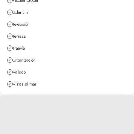
Piscina propia
Solarium
Televisión
Terraza
Tranvía
Urbanización
Vallado
Vistas al mar