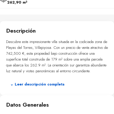
262,90 m²
Descripción
Descubre esta impresionante villa situada en la codiciada zona de
Playas del Torres, Villajoyosa. Con un precio de venta atractivo de
742,500 €, esta propiedad bajo construcción ofrece una
superficie total construida de 179 m² sobre una amplia parcela
que abarca los 262.9 m². La orientación sur garantiza abundante
luz natural y vistas panorámicas al entorno circundante.
La villa cuenta con cuatro espaciosas habitaciones dobles y tres
⌄ Leer descripción completa
baños equipados para su comodidad. Disfrute del placer culinario
en una cocina moderna que se extiende a lo largo de
impresionantes 35 m², ideal para aquellos amantes del arte
Datos Generales
gastronómico.
Fuera encontrará varias terrazas sumando hasta unos